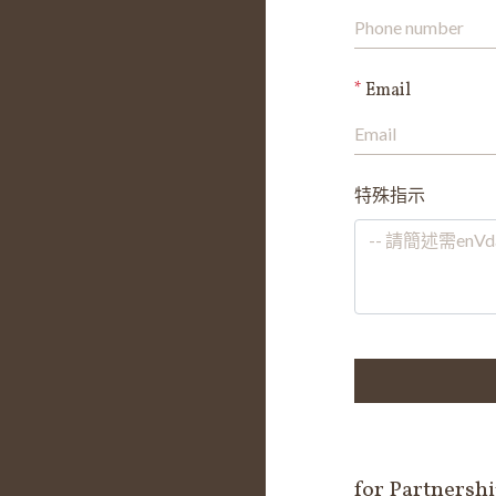
Email
特殊指示
Message
for Partne