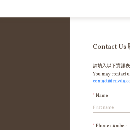
Contact 
請填入以下資訊表
You may contact us
contact@envda.c
Name
First name
Phone number