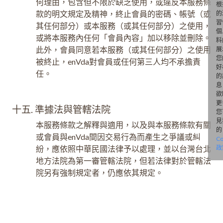
何理由，包含但不限於缺乏使用，或違反本服務條
根
款的明文規定及精神，終止會員的密碼、帳號（或
的
習
其任何部分）或本服務（或其任何部分）之使用，
個
或將本服務內任何「會員內容」加以移除並刪除。
料
此外，會員同意若本服務（或其任何部分）之使用
展
您
被終止，enVda對會員或任何第三人均不承擔責
好
任。
的
息
欲
更
十五. 準據法與管轄法院
您
見
本服務條款之解釋與適用，以及與本服務條款有關
的
或會員與enVda間因交易行為而產生之爭議或糾
Co
紛，應依照中華民國法律予以處理，並以台灣台北
政
地方法院為第一審管轄法院，但若法律對於管轄法
院另有強制規定者，仍應依其規定。