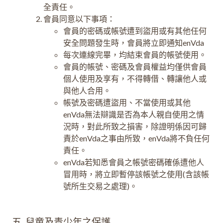
全責任。
會員同意以下事項：
會員的密碼或帳號遭到盜用或有其他任何
安全問題發生時，會員將立即通知enVda
每次連線完畢，均結束會員的帳號使用。
會員的帳號、密碼及會員權益均僅供會員
個人使用及享有，不得轉借、轉讓他人或
與他人合用。
帳號及密碼遭盜用、不當使用或其他
enVda無法辯識是否為本人親自使用之情
況時，對此所致之損害，除證明係因可歸
責於enVda之事由所致，enVda將不負任何
責任。
enVda若知悉會員之帳號密碼確係遭他人
冒用時，將立即暫停該帳號之使用(含該帳
號所生交易之處理)。
五. 兒童及青少年之保護