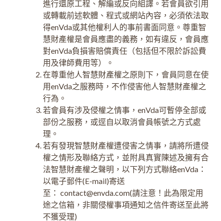
進行還原工程、解編或反向組譯。若會員欲引用
或轉載前述軟體、程式或網站內容，必須依法取
得enVda或其他權利人的事前書面同意。尊重智
慧財產權是會員應盡的義務，如有違反，會員應
對enVda負損害賠償責任（包括但不限於訴訟費
用及律師費用等）。
在尊重他人智慧財產權之原則下，會員同意在使
用enVda之服務時，不作侵害他人智慧財產權之
行為。
若會員有涉及侵權之情事，enVda可暫停全部或
部份之服務，或逕自以取消會員帳號之方式處
理。
若有發現智慧財產權遭侵害之情事，請將所遭侵
權之情形及聯絡方式，並附具真實陳述及擁有合
法智慧財產權之聲明，以下列方式聯絡enVda：
以電子郵件(E-mail)寄送
至： contact@envda.com(請注意！此為限定用
途之信箱，非關侵權事項通知之信件寄送至此將
不獲受理)