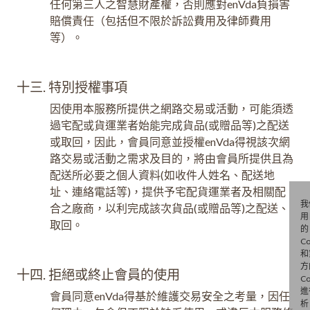
任何第三人之智慧財產權，否則應對enVda負損害
賠償責任（包括但不限於訴訟費用及律師費用
等）。
十三. 特別授權事項
因使用本服務所提供之網路交易或活動，可能須透
過宅配或貨運業者始能完成貨品(或贈品等)之配送
或取回，因此，會員同意並授權enVda得視該次網
路交易或活動之需求及目的，將由會員所提供且為
配送所必要之個人資料(如收件人姓名、配送地
址、連絡電話等)，提供予宅配貨運業者及相關配
我
合之廠商，以利完成該次貨品(或贈品等)之配送、
用
取回。
的
Co
和
方
十四. 拒絕或終止會員的使用
Co
進
會員同意enVda得基於維護交易安全之考量，因任
析