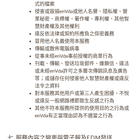
式的檔案
侵害或毀損enVda或他人名譽、隱私權、營
業秘密、商標權、著作權、專利權、其他智
慧財產權及其他權利
違反依法律或契約所應負之保密義務
冒用他人名義使用本服務
傳輸或散佈電腦病毒
從事未經enVda事前授權的商業行為
刊載、傳輸、發送垃圾郵件、連鎖信、違法
或未經enVda許可之多層次傳銷訊息及廣告
等；或儲存任何侵害他人智慧財產權或違反
法令之資料
對本服務其他用戶或第三人產生困擾、不悅
或違反一般網路禮節致生反感之行為
其他不符本服務所提供的使用目的之行為或
enVda有正當理由認為不適當之行為
七. 服務內容之變更與電子報及EDM發送