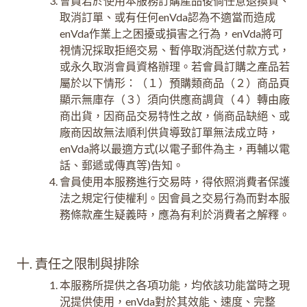
會員若於使用本服務訂購產品後倘任意退換貨、
取消訂單、或有任何enVda認為不適當而造成
enVda作業上之困擾或損害之行為，enVda將可
視情況採取拒絕交易、暫停取消配送付款方式，
或永久取消會員資格辦理。若會員訂購之產品若
屬於以下情形：（１）預購類商品（２）商品頁
顯示無庫存（３）須向供應商調貨（４）轉由廠
商出貨，因商品交易特性之故，倘商品缺絕、或
廠商因故無法順利供貨導致訂單無法成立時，
enVda將以最適方式(以電子郵件為主，再輔以電
話、郵遞或傳真等)告知。
會員使用本服務進行交易時，得依照消費者保護
法之規定行使權利。因會員之交易行為而對本服
務條款產生疑義時，應為有利於消費者之解釋。
十. 責任之限制與排除
本服務所提供之各項功能，均依該功能當時之現
況提供使用，enVda對於其效能、速度、完整