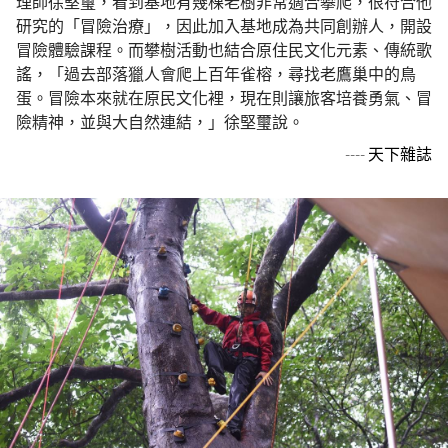
理師徐堅璽，看到基地有幾棵老樹非常適合攀爬，很符合他
研究的「冒險治療」，因此加入基地成為共同創辦人，開設
冒險體驗課程。而攀樹活動也結合原住民文化元素、傳統歌
謠，「過去部落獵人會爬上百年雀榕，尋找老鷹巢中的鳥
蛋。冒險本來就在原民文化裡，現在則讓旅客培養勇氣、冒
險精神，並與大自然連結，」徐堅璽說。
----
天下雜誌