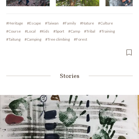
#Heritage
#Escape
#Taiwan
#Family
#Nature
#Culture
#Course
#Local
#Kids
#Sport
#Camp
#Tribal
#Training
#Taitung
#Camping
#Tree climbing
#Forest
Stories