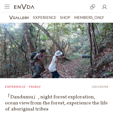
EXPERIENCE
SHOP
MEMBERS_ONLY
EXPERIENCE．FAMILY
2021/05/04
「Dandumu」, night forest exploration,
ocean view from the forest, experience the life
of aboriginal tribes