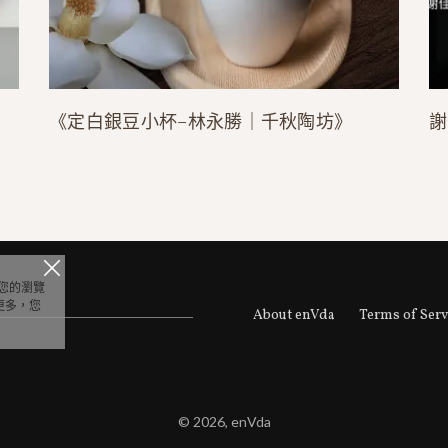
《定白銀豆小杯–林永勝｜千秋陶坊》
謝
據您的瀏覽
更多，您
About enVda
Terms of Serv
© 2026, enVda