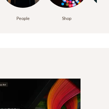
People
Shop
Ta