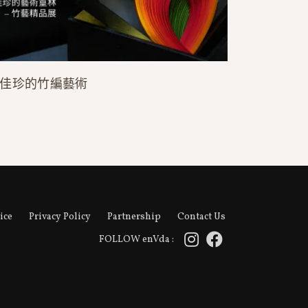
佳珍的竹編藝術
ice
Privacy Policy
Partnership
Contact Us
FOLLOW enVda :