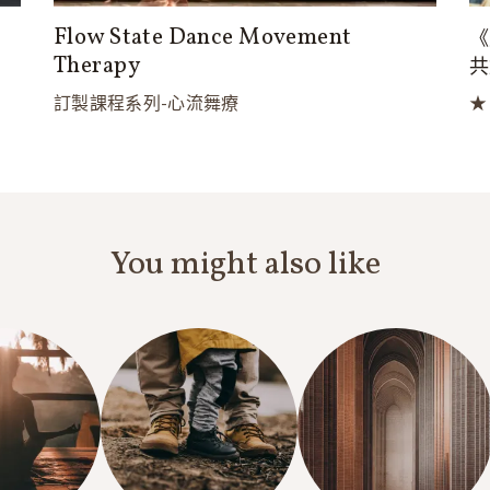
Flow State Dance Movement
《
Therapy
共
訂製課程系列-心流舞療
★
You might also like