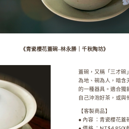
《青瓷櫻花蓋碗–林永勝｜千秋陶坊》
蓋碗，又稱「三才碗
為地、碗為人，暗含
的一種器具。適合獨
自己沖泡好茶，或與
【客製商品】
● 內容 ：青瓷櫻花蓋
● 價格 ：NT$4,850(