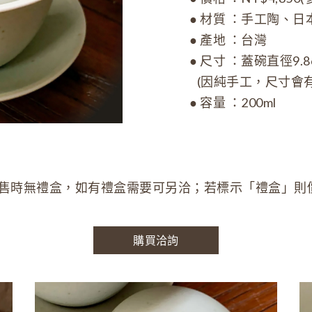
● 材質 ：手工陶、
● 產地 ：台灣
● 尺寸 ：蓋碗直徑9.8c
(因純手工，尺寸會有
● 容量 ：200ml
售時無禮盒，如有禮盒需要可另洽；若標示「禮盒」則
購買洽詢