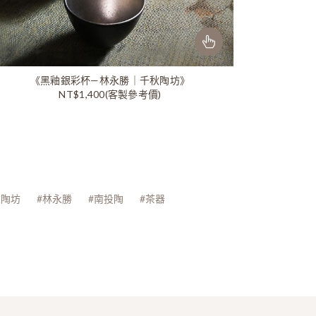
《黑釉銀彩杯—林永勝｜千秋陶坊》
NT$1,400(客製參考價)
秋陶坊
#林永勝
#南投陶
#茶器