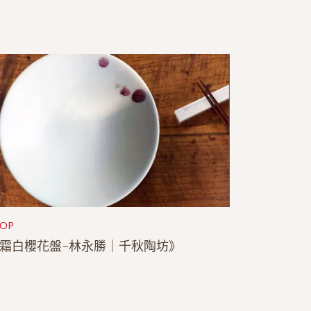
HOP
霜白櫻花盤–林永勝｜千秋陶坊》