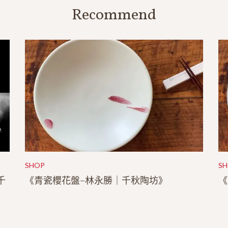
Recommend
SHOP
S
千
《青瓷櫻花盤–林永勝｜千秋陶坊》
《