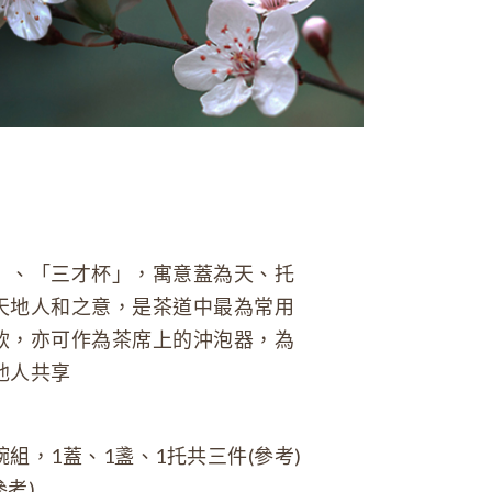
」、「三才杯」，寓意蓋為天、托
天地人和之意，是茶道中最為常用
飲，亦可作為茶席上的沖泡器，為
他人共享
碗組，1蓋、1盞、1托共三件(參考)
參考)