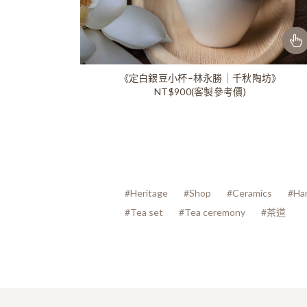
《定白銀豆小杯–林永勝｜千秋陶坊》
NT$900(客製參考價)
#Heritage
#Shop
#Ceramics
#Ha
#Tea set
#Tea ceremony
#茶道