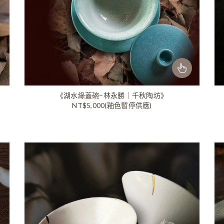
《湖水綠蓋碗–林永勝｜千秋陶坊》
NT$5,000(釉色暫停供應)