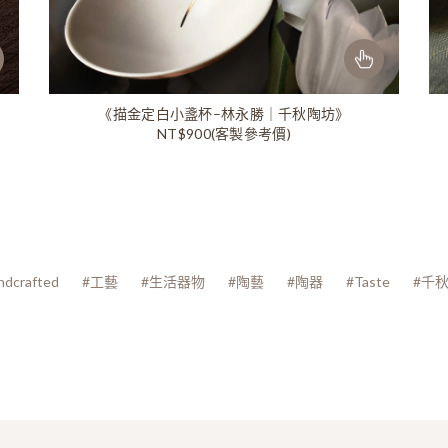
《描金定白小盞杯–林永勝｜千秋陶坊》
NT$900(客製參考價)
ndcrafted
#工藝
#生活器物
#陶藝
#陶器
#Taste
#千