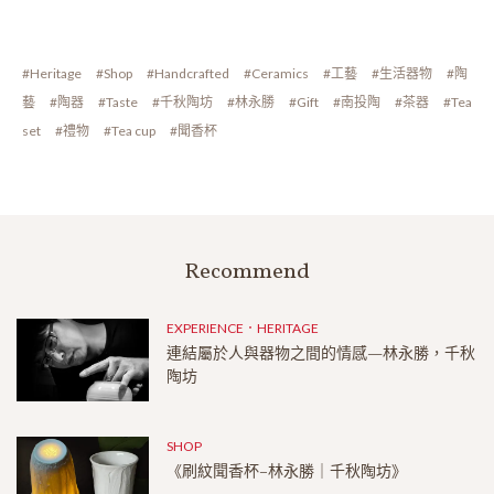
#Heritage
#Shop
#Handcrafted
#Ceramics
#工藝
#生活器物
#陶
藝
#陶器
#Taste
#千秋陶坊
#林永勝
#Gift
#南投陶
#茶器
#Tea
set
#禮物
#Tea cup
#聞香杯
Recommend
EXPERIENCE．HERITAGE
連結屬於人與器物之間的情感—林永勝，千秋
陶坊
SHOP
《刷紋聞香杯–林永勝｜千秋陶坊》