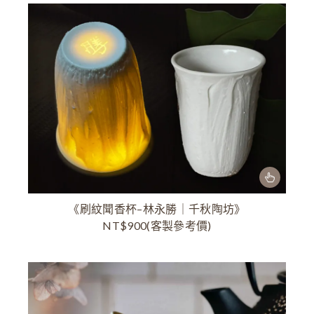
《刷紋聞香杯–林永勝｜千秋陶坊》
NT$900(客製參考價)