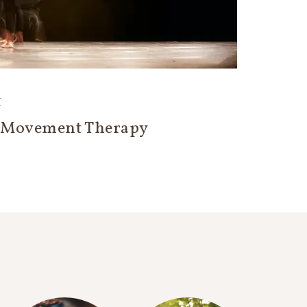
E
e Movement Therapy