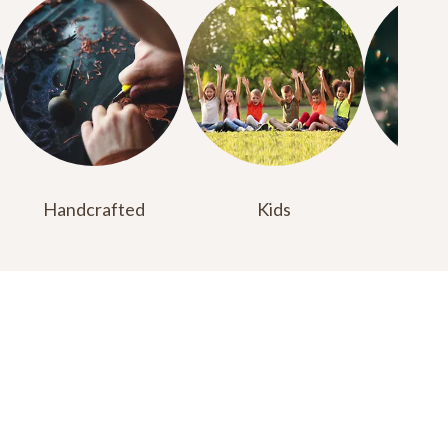
Handcrafted
Kids
Lu