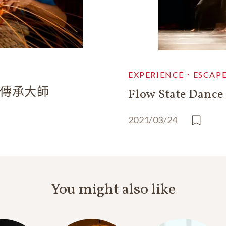
EXPERIENCE．ESCAP
藝傳承大師
Flow State Danc
2021/03/24
You might also like