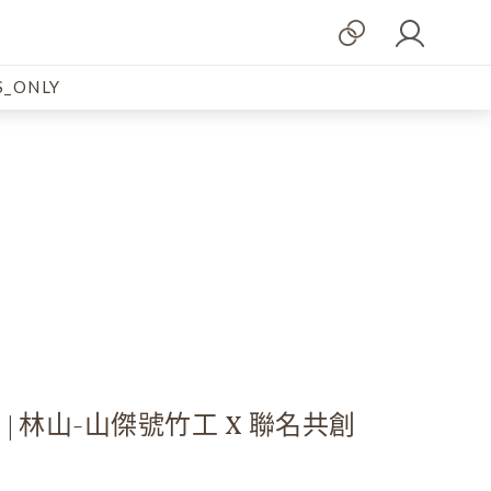
_ONLY
| 林山-山傑號竹工 X 聯名共創