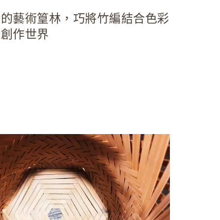
珍的藝術篁林，巧將竹編結合色彩
元創作世界