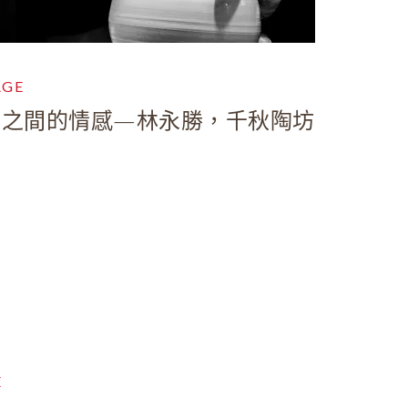
AGE
物之間的情感—林永勝，千秋陶坊
E